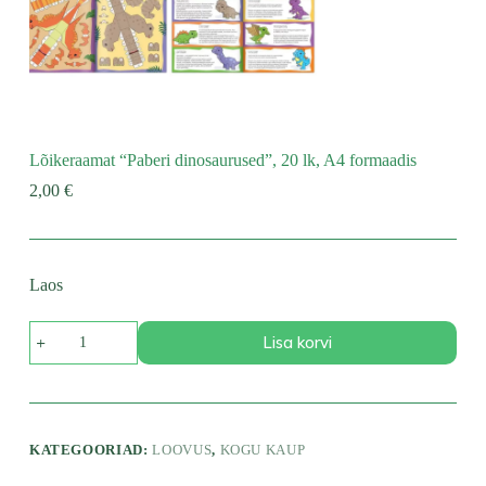
Lõikeraamat “Paberi dinosaurused”, 20 lk, A4 formaadis
2,00
€
Laos
Lõikeraamat
Lisa korvi
"Paberi
dinosaurused",
20
lk,
A4
formaadis
KATEGOORIAD:
LOOVUS
,
KOGU KAUP
kogus