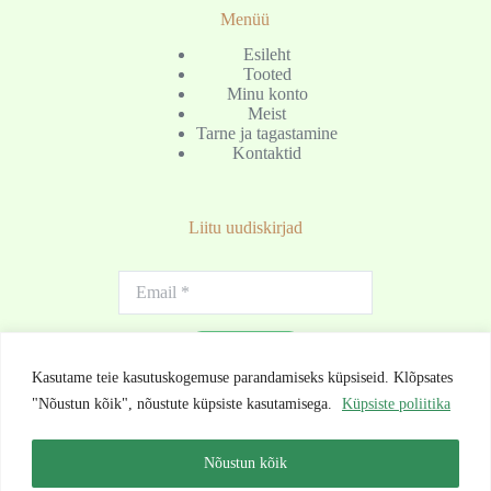
Menüü
Esileht
Tooted
Minu konto
Meist
Tarne ja tagastamine
Kontaktid
Liitu uudiskirjad
Liitu
Kasutame teie kasutuskogemuse parandamiseks küpsiseid. Klõpsates
"Nõustun kõik", nõustute küpsiste kasutamisega.
Küpsiste poliitika
Nõustun kõik