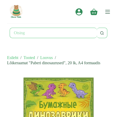
S
k
Shopping
i
cart
p
t
o
No
c
results
o
n
t
e
n
Esileht
/
Tooted
/
Loovus
/
t
Lõikeraamat "Paberi dinosaurused", 20 lk, A4 formaadis