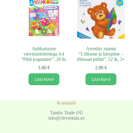
Aplikatsioon
Arendav raamat
värvimislehtedega A4
“Lõikame ja kleepime –
“Pildi kogumine”, 20 lk.
lõbusad pildid”, 52 lk, 3+
1,60
€
2,90
€
Lisa korvi
Lisa korvi
Kontaktid
Tandix Trade OÜ
info@cleverkids.ee